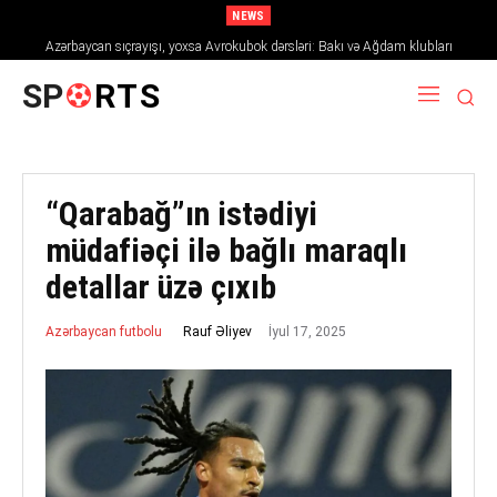
NEWS
Azərbaycan sıçrayışı, yoxsa Avrokubok dərsləri: Bakı və Ağdam klubları
2026/27 mövsümündə Avropanı necə fəth edir
SP
RTS
“Qarabağ”ın istədiyi
müdafiəçi ilə bağlı maraqlı
detallar üzə çıxıb
İyul 17, 2025
Rauf Əliyev
Azərbaycan futbolu