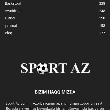
Basketbol
338
Avtoidman
248
Futbol
198
şahmat
152
Bloq
137
BIZIM HAQQIMIZDA
Sport-Az.com — Azərbaycanın aparıcı idman xəbərləri saytı.
Burada siz yerli və beynəlxalq idman dünyasında baş verən