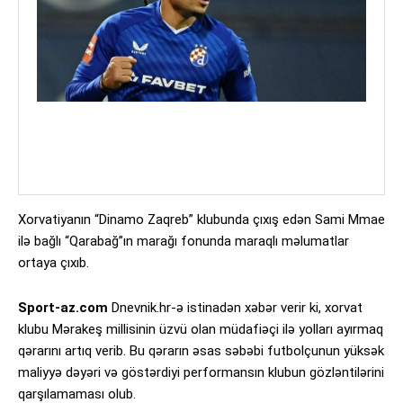
Xorvatiyanın “Dinamo Zaqreb” klubunda çıxış edən Sami Mmae
ilə bağlı “Qarabağ”ın marağı fonunda maraqlı məlumatlar
ortaya çıxıb.
Sport-az.com
Dnevnik.hr-ə istinadən xəbər verir ki, xorvat
klubu Mərakeş millisinin üzvü olan müdafiəçi ilə yolları ayırmaq
qərarını artıq verib. Bu qərarın əsas səbəbi futbolçunun yüksək
maliyyə dəyəri və göstərdiyi performansın klubun gözləntilərini
qarşılamaması olub.