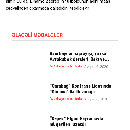
almır. Bu da “Dinamo Zaqreb”in futbolçunun adını maaş
cədvəlindən çıxarmağa çalışdığını təsdiqləyir.
ƏLAQƏLI MƏQALƏLƏR
Azərbaycan sıçrayışı, yoxsa
Avrokubok dərsləri: Bakı və...
Azərbaycan futbolu
Avqust 6, 2026
“Qarabağ” Konfrans Liqasında
“Dinamo” ilə ilk sınağa...
Azərbaycan futbolu
Avqust 6, 2026
“Kəpəz” Elgün Bayramovla
müqaviləni uzatdı