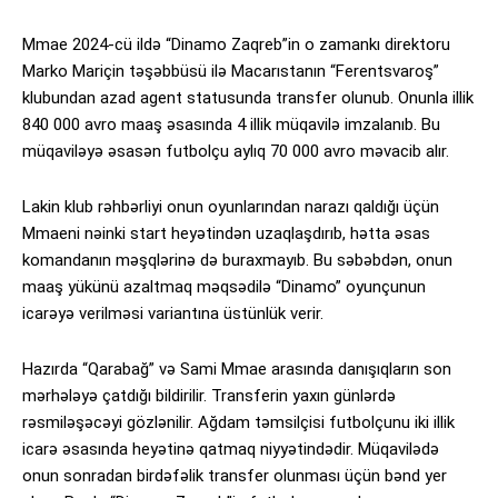
Mmae 2024-cü ildə “Dinamo Zaqreb”in o zamankı direktoru
Marko Mariçin təşəbbüsü ilə Macarıstanın “Ferentsvaroş”
klubundan azad agent statusunda transfer olunub. Onunla illik
840 000 avro maaş əsasında 4 illik müqavilə imzalanıb. Bu
müqaviləyə əsasən futbolçu aylıq 70 000 avro məvacib alır.
Lakin klub rəhbərliyi onun oyunlarından narazı qaldığı üçün
Mmaeni nəinki start heyətindən uzaqlaşdırıb, hətta əsas
komandanın məşqlərinə də buraxmayıb. Bu səbəbdən, onun
maaş yükünü azaltmaq məqsədilə “Dinamo” oyunçunun
icarəyə verilməsi variantına üstünlük verir.
Hazırda “Qarabağ” və Sami Mmae arasında danışıqların son
mərhələyə çatdığı bildirilir. Transferin yaxın günlərdə
rəsmiləşəcəyi gözlənilir. Ağdam təmsilçisi futbolçunu iki illik
icarə əsasında heyətinə qatmaq niyyətindədir. Müqavilədə
onun sonradan birdəfəlik transfer olunması üçün bənd yer