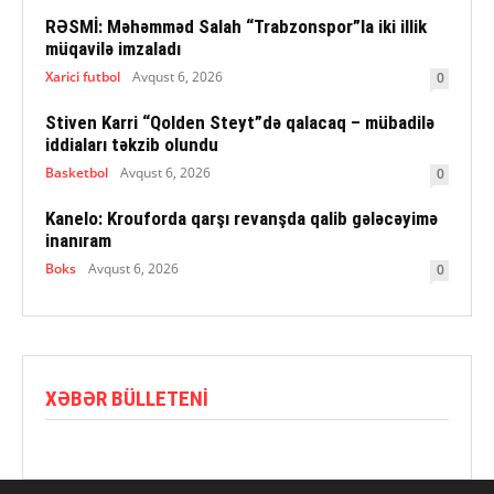
RƏSMİ: Məhəmməd Salah “Trabzonspor”la iki illik
müqavilə imzaladı
Xarici futbol
Avqust 6, 2026
0
Stiven Karri “Qolden Steyt”də qalacaq – mübadilə
iddiaları təkzib olundu
Basketbol
Avqust 6, 2026
0
Kanelo: Krouforda qarşı revanşda qalib gələcəyimə
inanıram
Boks
Avqust 6, 2026
0
XƏBƏR BÜLLETENI