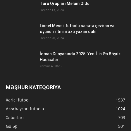
Turu Qrupları Məlum Oldu
Dekabr 13, 2024
Lionel Messi: futbolu sənətə çevirən və
oyunun ritmini özü yazan dahi
Dekabr 20, 2024
İdman Dünyasında 2025: Yeni İlin Ən Böyük
Hadisələri
Yanvar 4, 2025
MƏŞHUR KATEQORIYA
Xarici futbol
1537
Azərbaycan futbolu
1024
Xəbərləri
703
Güləş
501