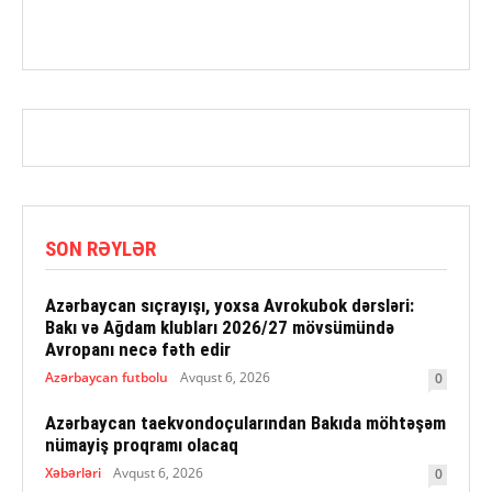
SON RƏYLƏR
Azərbaycan sıçrayışı, yoxsa Avrokubok dərsləri:
Bakı və Ağdam klubları 2026/27 mövsümündə
Avropanı necə fəth edir
Azərbaycan futbolu
Avqust 6, 2026
0
Azərbaycan taekvondoçularından Bakıda möhtəşəm
nümayiş proqramı olacaq
Xəbərləri
Avqust 6, 2026
0