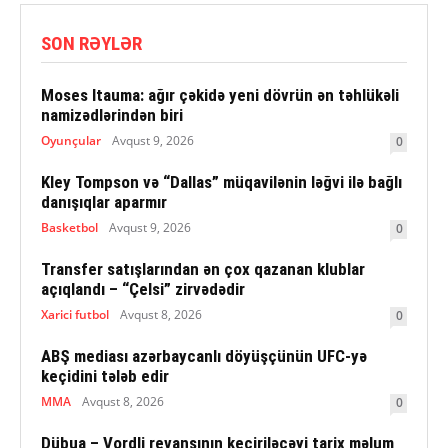
SON RƏYLƏR
Moses Itauma: ağır çəkidə yeni dövrün ən təhlükəli
namizədlərindən biri
Oyunçular
Avqust 9, 2026
0
Kley Tompson və “Dallas” müqavilənin ləğvi ilə bağlı
danışıqlar aparmır
Basketbol
Avqust 9, 2026
0
Transfer satışlarından ən çox qazanan klublar
açıqlandı – “Çelsi” zirvədədir
Xarici futbol
Avqust 8, 2026
0
ABŞ mediası azərbaycanlı döyüşçünün UFC-yə
keçidini tələb edir
MMA
Avqust 8, 2026
0
Dübua – Vordli revanşının keçiriləcəyi tarix məlum