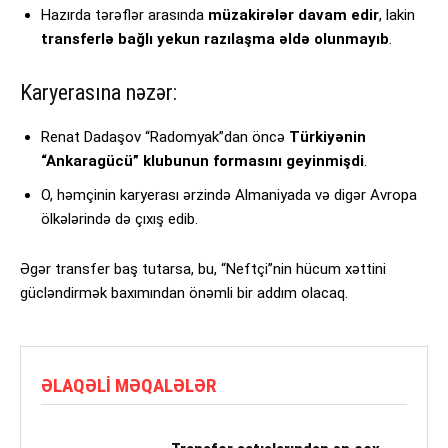
Hazırda tərəflər arasında
müzakirələr davam edir
, lakin
transferlə bağlı yekun razılaşma əldə olunmayıb
.
Karyerasına nəzər:
Renat Dadaşov “Radomyak”dan öncə
Türkiyənin
“Ankaragücü” klubunun formasını geyinmişdi
.
O, həmçinin karyerası ərzində Almaniyada və digər Avropa
ölkələrində də çıxış edib.
Əgər transfer baş tutarsa, bu, “Neftçi”nin hücum xəttini
gücləndirmək baxımından önəmli bir addım olacaq.
ƏLAQƏLI MƏQALƏLƏR