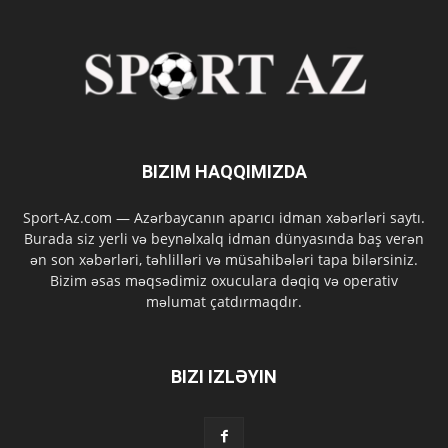
BIZIM HAQQIMIZDA
Sport-Az.com — Azərbaycanın aparıcı idman xəbərləri saytı.
Burada siz yerli və beynəlxalq idman dünyasında baş verən
ən son xəbərləri, təhlilləri və müsahibələri tapa bilərsiniz.
Bizim əsas məqsədimiz oxuculara dəqiq və operativ
məlumat çatdırmaqdır.
BIZI IZLƏYIN