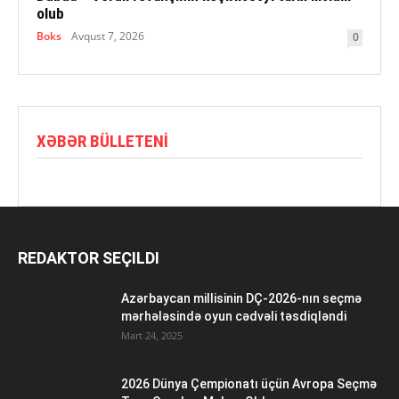
olub
Boks
Avqust 7, 2026
0
XƏBƏR BÜLLETENI
REDAKTOR SEÇILDI
Azərbaycan millisinin DÇ-2026-nın seçmə
mərhələsində oyun cədvəli təsdiqləndi
Mart 24, 2025
2026 Dünya Çempionatı üçün Avropa Seçmə