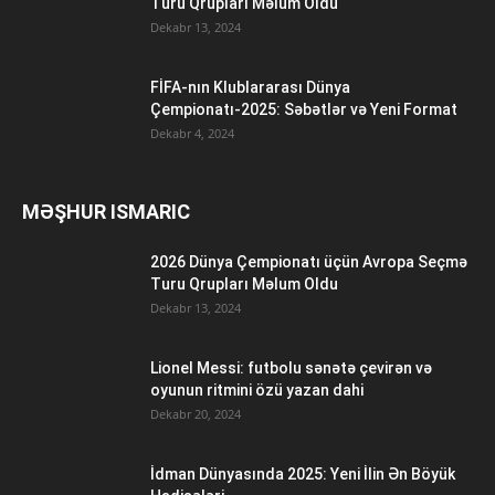
Turu Qrupları Məlum Oldu
Dekabr 13, 2024
FİFA-nın Klublararası Dünya
Çempionatı-2025: Səbətlər və Yeni Format
Dekabr 4, 2024
MƏŞHUR ISMARIC
2026 Dünya Çempionatı üçün Avropa Seçmə
Turu Qrupları Məlum Oldu
Dekabr 13, 2024
Lionel Messi: futbolu sənətə çevirən və
oyunun ritmini özü yazan dahi
Dekabr 20, 2024
İdman Dünyasında 2025: Yeni İlin Ən Böyük