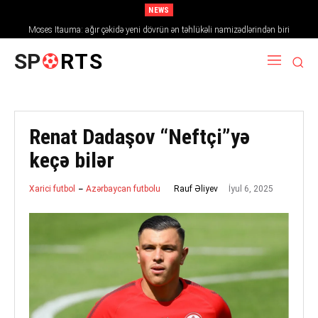
NEWS
Moses Itauma: ağır çəkidə yeni dövrün ən təhlükəli namizədlərindən biri
SP
RTS
Renat Dadaşov “Neftçi”yə
keçə bilər
İyul 6, 2025
Rauf Əliyev
Xarici futbol
Azərbaycan futbolu