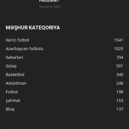
Hadisələri
Yanvar 4, 2025
MƏŞHUR KATEQORIYA
Xarici futbol
1541
Azərbaycan futbolu
1025
Xəbərləri
704
Güləş
501
Basketbol
340
Avtoidman
248
Futbol
198
şahmat
153
Bloq
137