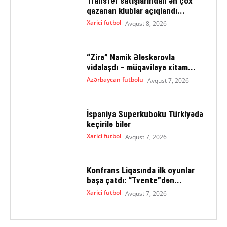
Transfer satışlarından ən çox
qazanan klublar açıqlandı...
Xarici futbol
Avqust 8, 2026
“Zirə” Namik Ələskərovla
vidalaşdı – müqaviləyə xitam...
Azərbaycan futbolu
Avqust 7, 2026
İspaniya Superkuboku Türkiyədə
keçirilə bilər
Xarici futbol
Avqust 7, 2026
Konfrans Liqasında ilk oyunlar
başa çatdı: “Tvente”dən...
Xarici futbol
Avqust 7, 2026