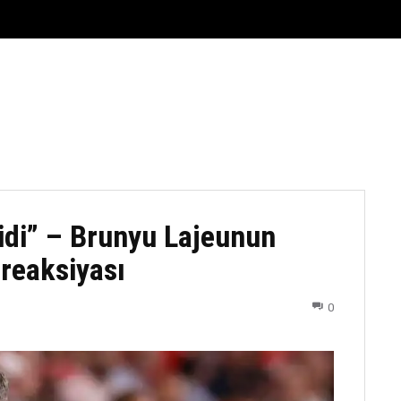
FUTBOL
DÖYÜŞ NÖVLƏRI
ATLETIKA
BASKETBOL
idi” – Brunyu Lajeunun
reaksiyası
0