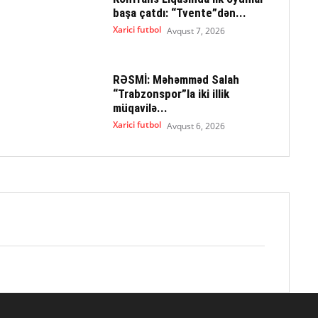
başa çatdı: “Tvente”dən...
Xarici futbol
Avqust 7, 2026
RƏSMİ: Məhəmməd Salah
“Trabzonspor”la iki illik
müqavilə...
Xarici futbol
Avqust 6, 2026