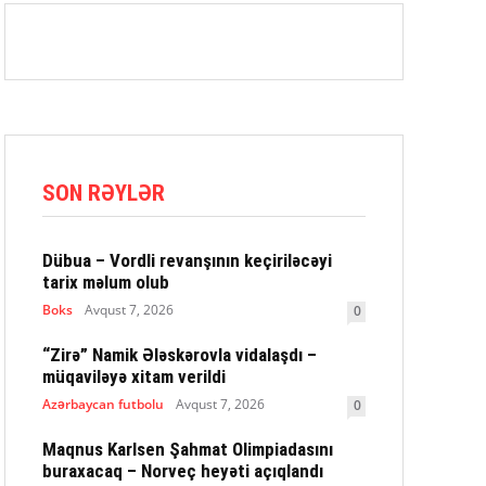
SON RƏYLƏR
Dübua – Vordli revanşının keçiriləcəyi
tarix məlum olub
Boks
Avqust 7, 2026
0
“Zirə” Namik Ələskərovla vidalaşdı –
müqaviləyə xitam verildi
Azərbaycan futbolu
Avqust 7, 2026
0
Maqnus Karlsen Şahmat Olimpiadasını
buraxacaq – Norveç heyəti açıqlandı