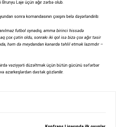
i Brunyu Laje üçün ağır zərbə olub.
ndan sonra komandasının çıxışını belə dəyərləndirib:
inanılmaz futbol oynadıq, amma birinci hissədə
 çox çətin oldu, sonrakı iki qol isə bizə çox ağır təsir
nda, həm də meydandan kənarda təhlil etmək lazımdır –
urnirdə vəziyyəti düzəltmək üçün bütün gücünü səfərbər
 və azarkeşlərdən dəstək gözlənilir.
Konfrans Liqasında ilk oyunlar