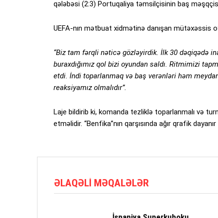
qələbəsi (2:3) Portuqaliya təmsilçisinin baş məşqçis
UEFA-nın mətbuat xidmətinə danışan mütəxəssis oyu
“Biz tam fərqli nəticə gözləyirdik. İlk 30 dəqiqədə 
buraxdığımız qol bizi oyundan saldı. Ritmimizi tapmaq
etdi. İndi toparlanmaq və baş verənləri həm meyda
reaksiyamız olmalıdır”.
Laje bildirib ki, komanda tezliklə toparlanmalı və t
etməlidir. “Benfika”nın qarşısında ağır qrafik dayanır
ƏLAQƏLI MƏQALƏLƏR
İspaniya Superkuboku