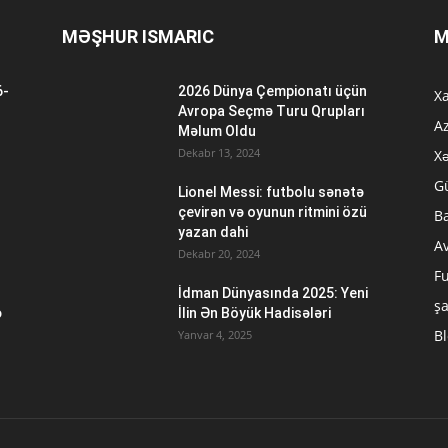
MƏŞHUR ISMARIC
M
6-
2026 Dünya Çempionatı üçün
Xa
n
Avropa Seçmə Turu Qrupları
A
Məlum Oldu
Dekabr 13, 2024
Xə
G
Lionel Messi: futbolu sənətə
çevirən və oyunun ritmini özü
B
yazan dahi
A
Dekabr 20, 2024
Fu
İdman Dünyasında 2025: Yeni
ş
ə
İlin Ən Böyük Hadisələri
B
Yanvar 4, 2025