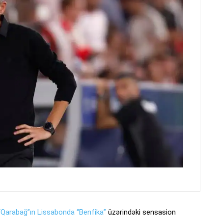
“Qarabağ”ın Lissabonda “Benfika”
üzərindəki sensasion