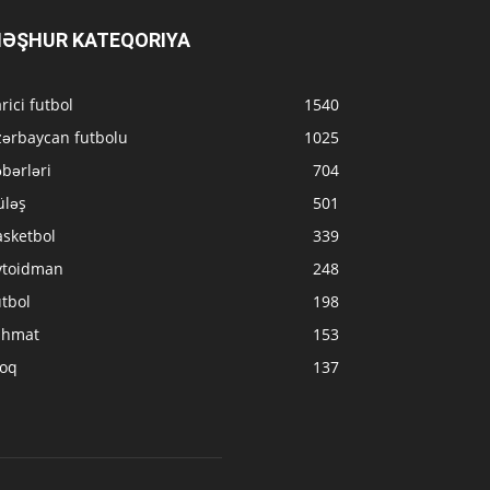
ƏŞHUR KATEQORIYA
rici futbol
1540
zərbaycan futbolu
1025
bərləri
704
üləş
501
asketbol
339
vtoidman
248
tbol
198
ahmat
153
loq
137