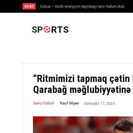
NEWS
Dübua – Vordli revanşının keçiriləcəyi tarix məlum olub
ANA SƏHIFƏ
SP
RTS
“Ritmimizi tapmaq çətin 
Qarabağ məğlubiyyətinə 
Rauf Əliyev
Xarici futbol
Sentyabr 17, 2025