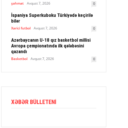
şahmat
Avqust 7, 2026
0
İspaniya Superkuboku Türkiyədə keçirilə
bilər
Xarici futbol
Avqust 7, 2026
0
Azərbaycanın U-18 qız basketbol millisi
Avropa çempionatında ilk qələbəsini
qazandı
Basketbol
Avqust 7, 2026
0
XƏBƏR BÜLLETENI