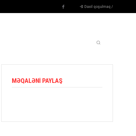
Daxil qoşulmaq /
TENNIS
DIGƏR
OYUNÇULAR
BLOQ
MORE
MƏQALƏNI PAYLAŞ