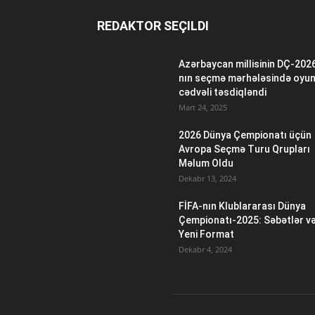
REDAKTOR SEÇILDI
Azərbaycan millisinin DÇ-202
nın seçmə mərhələsində oyu
cədvəli təsdiqləndi
Mart 24, 2025
2026 Dünya Çempionatı üçün
Avropa Seçmə Turu Qrupları
Məlum Oldu
Dekabr 13, 2024
FİFA-nın Klublararası Dünya
Çempionatı-2025: Səbətlər v
Yeni Format
Dekabr 4, 2024