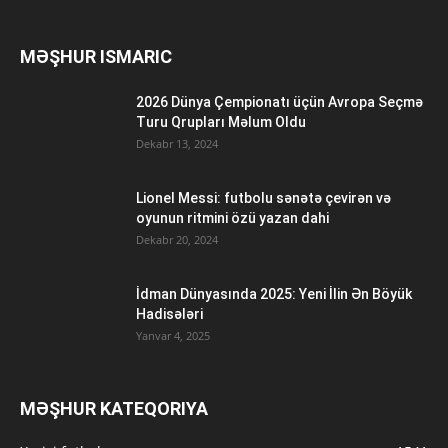
MƏŞHUR ISMARIC
2026 Dünya Çempionatı üçün Avropa Seçmə
Turu Qrupları Məlum Oldu
Dekabr 13, 2024
Lionel Messi: futbolu sənətə çevirən və
oyunun ritmini özü yazan dahi
Dekabr 20, 2024
İdman Dünyasında 2025: Yeni İlin Ən Böyük
Hadisələri
Yanvar 4, 2025
MƏŞHUR KATEQORIYA