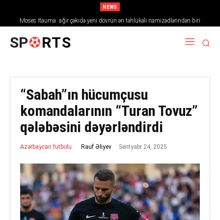
NEWS
Moses Itauma: ağır çəkidə yeni dövrün ən təhlükəli namizədlərindən biri
SP
RTS
“Sabah”ın hücumçusu
komandalarının “Turan Tovuz”
qələbəsini dəyərləndirdi
Sentyabr 24, 2025
Rauf Əliyev
Azərbaycan futbolu