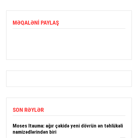
MƏQALƏNI PAYLAŞ
SON RƏYLƏR
Moses Itauma: ağır çəkidə yeni dövrün ən təhlükəli
namizədlərindən biri