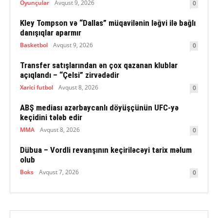
Oyunçular
Avqust 9, 2026
0
Kley Tompson və “Dallas” müqavilənin ləğvi ilə bağlı
danışıqlar aparmır
Basketbol
Avqust 9, 2026
0
Transfer satışlarından ən çox qazanan klublar
açıqlandı – “Çelsi” zirvədədir
Xarici futbol
Avqust 8, 2026
0
ABŞ mediası azərbaycanlı döyüşçünün UFC-yə
keçidini tələb edir
MMA
Avqust 8, 2026
0
Dübua – Vordli revanşının keçiriləcəyi tarix məlum
olub
Boks
Avqust 7, 2026
0