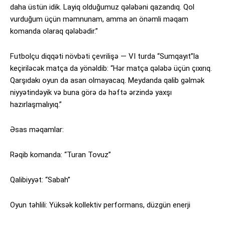
daha üstün idik. Layiq olduğumuz qələbəni qazandıq. Qol
vurduğum üçün məmnunam, amma ən önəmli məqam
komanda olaraq qələbədir.”
Futbolçu diqqəti növbəti çevrilişə — VI turda “Sumqayıt”la
keçiriləcək matça da yönəldib: “Hər matça qələbə üçün çıxırıq.
Qarşıdakı oyun da asan olmayacaq. Meydanda qalib gəlmək
niyyətindəyik və buna görə də həftə ərzində yaxşı
hazırlaşmalıyıq.”
Əsas məqamlar:
Rəqib komanda: “Turan Tovuz”
Qalibiyyət: “Sabah”
Oyun təhlili: Yüksək kollektiv performans, düzgün enerji