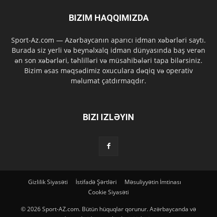
BIZIM HAQQIMIZDA
Sport-Az.com — Azərbaycanın aparıcı idman xəbərləri saytı.
Burada siz yerli və beynəlxalq idman dünyasında baş verən
ən son xəbərləri, təhlilləri və müsahibələri tapa bilərsiniz.
Bizim əsas məqsədimiz oxuculara dəqiq və operativ
məlumat çatdırmaqdır.
BIZI IZLƏYIN
Gizlilik Siyasəti
İstifadə Şərtləri
Məsuliyyətin İmtinası
Cookie Siyasəti
© 2026 Sport-AZ.com. Bütün hüquqlar qorunur. Azərbaycanda və