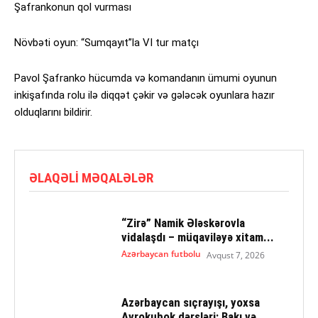
Şafrankonun qol vurması
Növbəti oyun: “Sumqayıt”la VI tur matçı
Pavol Şafranko hücumda və komandanın ümumi oyunun
inkişafında rolu ilə diqqət çəkir və gələcək oyunlara hazır
olduqlarını bildirir.
ƏLAQƏLI MƏQALƏLƏR
“Zirə” Namik Ələskərovla
vidalaşdı – müqaviləyə xitam...
Azərbaycan futbolu
Avqust 7, 2026
Azərbaycan sıçrayışı, yoxsa
Avrokubok dərsləri: Bakı və...