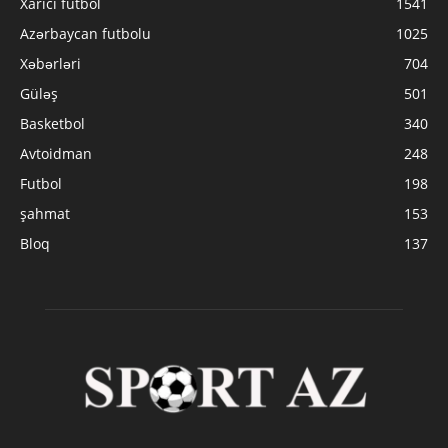
Xarici futbol
1541
Azərbaycan futbolu
1025
Xəbərləri
704
Güləş
501
Basketbol
340
Avtoidman
248
Futbol
198
şahmat
153
Bloq
137