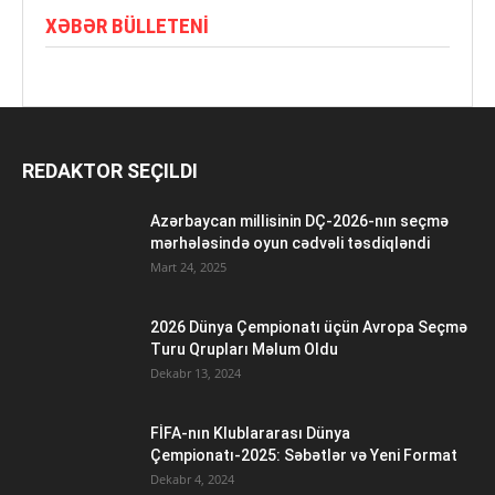
XƏBƏR BÜLLETENI
REDAKTOR SEÇILDI
Azərbaycan millisinin DÇ-2026-nın seçmə
mərhələsində oyun cədvəli təsdiqləndi
Mart 24, 2025
2026 Dünya Çempionatı üçün Avropa Seçmə
Turu Qrupları Məlum Oldu
Dekabr 13, 2024
FİFA-nın Klublararası Dünya
Çempionatı-2025: Səbətlər və Yeni Format
Dekabr 4, 2024