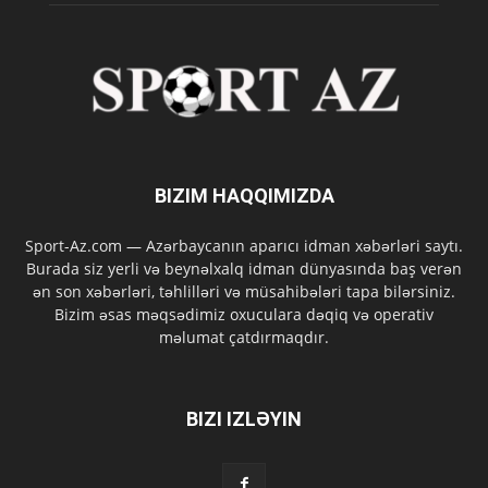
BIZIM HAQQIMIZDA
Sport-Az.com — Azərbaycanın aparıcı idman xəbərləri saytı.
Burada siz yerli və beynəlxalq idman dünyasında baş verən
ən son xəbərləri, təhlilləri və müsahibələri tapa bilərsiniz.
Bizim əsas məqsədimiz oxuculara dəqiq və operativ
məlumat çatdırmaqdır.
BIZI IZLƏYIN