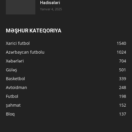
Hadisələri
Yanvar 4, 2025
MƏŞHUR KATEQORIYA
Xarici futbol
1540
Azərbaycan futbolu
1024
Xəbərləri
704
Güləş
501
Basketbol
339
Avtoidman
248
Futbol
198
şahmat
152
Bloq
137