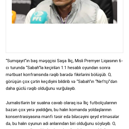
“Sumqayıt”ın baş məşqçisi Saşa İliç, Misli Premyer Liqasının 6-
cı turunda “Sabah”la keçirilən 1:1 hesablı oyundan sonra
mətbuat konfransında rəqib barədə fikirlərini bölüşüb. O,
görüşün çox çətin keçdiyini bildirib və “Sabah”ın “Neftçi”dən
daha güclü rəqib olduğunu vurğulayıb.
Jurnalistlərin bir sualına cavab olaraq isə İliç futbolçularının
bəzən çox yerə yıxıldığını, bu halın komanda yoldaşlarının
konsentrasiyasına mənfi təsir edə biləcəyini qeyd etməsələr
də, bu halın oyunun adi anlarından biri olduğunu söyləyib. O,