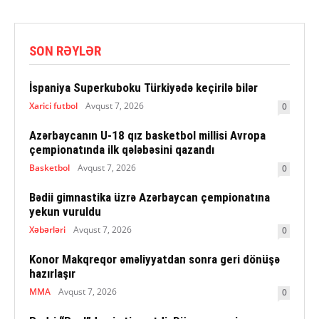
SON RƏYLƏR
İspaniya Superkuboku Türkiyədə keçirilə bilər
Xarici futbol
Avqust 7, 2026
0
Azərbaycanın U-18 qız basketbol millisi Avropa
çempionatında ilk qələbəsini qazandı
Basketbol
Avqust 7, 2026
0
Bədii gimnastika üzrə Azərbaycan çempionatına
yekun vuruldu
Xəbərləri
Avqust 7, 2026
0
Konor Makqreqor əməliyyatdan sonra geri dönüşə
hazırlaşır
MMA
Avqust 7, 2026
0