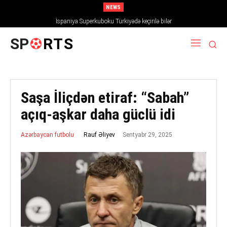
NEWS
İspaniya Superkuboku Türkiyədə keçirilə bilər
SP
RTS
Saşa İliçdən etiraf: “Sabah”
açıq-aşkar daha güclü idi
Sentyabr 29, 2025
Rauf Əliyev
Azərbaycan futbolu