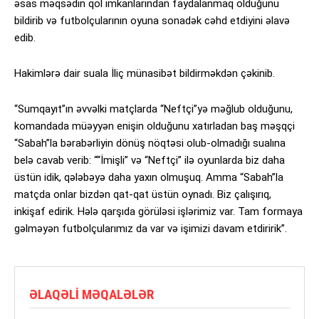
əsas məqsədin qol imkanlarından faydalanmaq olduğunu
bildirib və futbolçularının oyuna sonadək cəhd etdiyini əlavə
edib.
Hakimlərə dair suala İliç münasibət bildirməkdən çəkinib.
“Sumqayıt”ın əvvəlki matçlarda “Neftçi”yə məğlub olduğunu,
komandada müəyyən enişin olduğunu xatırladan baş məşqçi
“Sabah”la bərabərliyin dönüş nöqtəsi olub-olmadığı sualına
belə cavab verib: ““İmişli” və “Neftçi” ilə oyunlarda biz daha
üstün idik, qələbəyə daha yaxın olmuşuq. Amma “Sabah”la
matçda onlar bizdən qat-qat üstün oynadı. Biz çalışırıq,
inkişaf edirik. Hələ qarşıda görüləsi işlərimiz var. Tam formaya
gəlməyən futbolçularımız da var və işimizi davam etdiririk”.
ƏLAQƏLI MƏQALƏLƏR