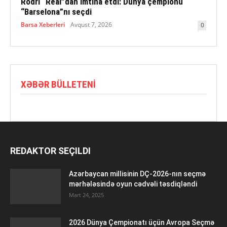
Rodri “Real”dan imtina etdi: Dünya çempionu
“Barselona”nı seçdi
Barsa Xeberleri
Avqust 7, 2026
0
XƏBƏR BÜLLETENI
REDAKTOR SEÇILDI
Azərbaycan millisinin DÇ-2026-nın seçmə
mərhələsində oyun cədvəli təsdiqləndi
Mart 24, 2025
2026 Dünya Çempionatı üçün Avropa Seçmə