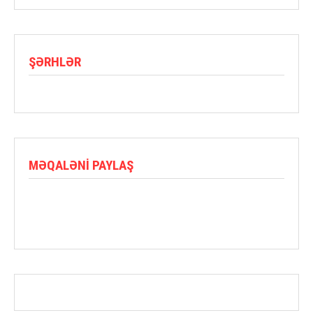
ŞƏRHLƏR
MƏQALƏNI PAYLAŞ