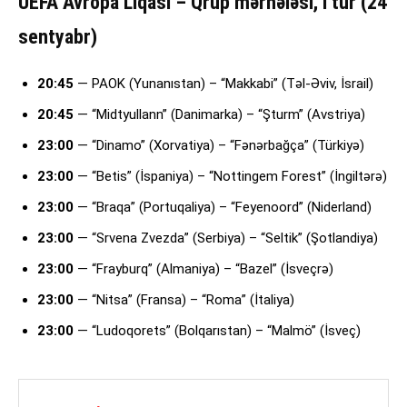
UEFA Avropa Liqası – Qrup mərhələsi, I tur (24
sentyabr)
20:45
— PAOK (Yunanıstan) – “Makkabi” (Təl-Əviv, İsrail)
20:45
— “Midtyullann” (Danimarka) – “Şturm” (Avstriya)
23:00
— “Dinamo” (Xorvatiya) – “Fənərbağça” (Türkiyə)
23:00
— “Betis” (İspaniya) – “Nottingem Forest” (İngiltərə)
23:00
— “Braqa” (Portuqaliya) – “Feyenoord” (Niderland)
23:00
— “Srvena Zvezda” (Serbiya) – “Seltik” (Şotlandiya)
23:00
— “Frayburq” (Almaniya) – “Bazel” (İsveçrə)
23:00
— “Nitsa” (Fransa) – “Roma” (İtaliya)
23:00
— “Ludoqorets” (Bolqarıstan) – “Malmö” (İsveç)