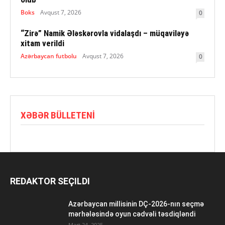
Boks
Avqust 7, 2026
0
“Zirə” Namik Ələskərovla vidalaşdı – müqaviləyə
xitam verildi
Azərbaycan futbolu
Avqust 7, 2026
0
XƏBƏR BÜLLETENI
REDAKTOR SEÇILDI
Azərbaycan millisinin DÇ-2026-nın seçmə
mərhələsində oyun cədvəli təsdiqləndi
Mart 24, 2025