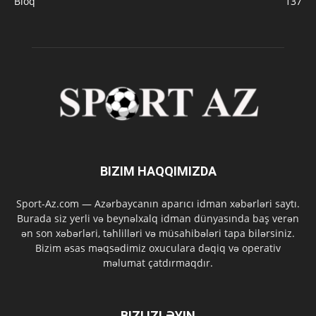
Bloq
137
BIZIM HAQQIMIZDA
Sport-Az.com — Azərbaycanın aparıcı idman xəbərləri saytı.
Burada siz yerli və beynəlxalq idman dünyasında baş verən
ən son xəbərləri, təhlilləri və müsahibələri tapa bilərsiniz.
Bizim əsas məqsədimiz oxuculara dəqiq və operativ
məlumat çatdırmaqdır.
BIZI IZLƏYIN