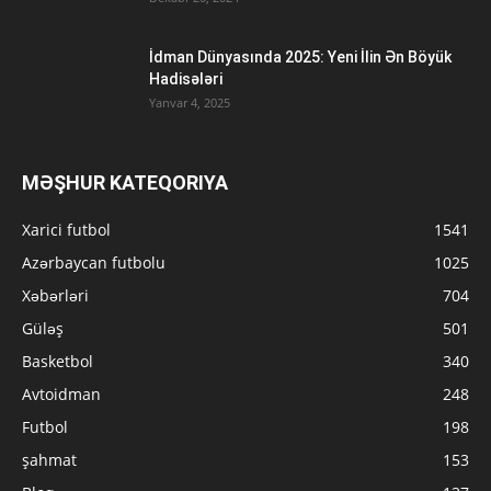
İdman Dünyasında 2025: Yeni İlin Ən Böyük
Hadisələri
Yanvar 4, 2025
MƏŞHUR KATEQORIYA
Xarici futbol
1541
Azərbaycan futbolu
1025
Xəbərləri
704
Güləş
501
Basketbol
340
Avtoidman
248
Futbol
198
şahmat
153