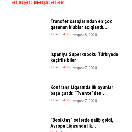
ƏLAQƏLI MƏQALƏLƏR
Transfer satışlarından ən çox
qazanan klublar açıqlandı...
Xarici futbol
Avqust 8, 2026
İspaniya Superkuboku Türkiyədə
keçirilə bilər
Xarici futbol
Avqust 7, 2026
Konfrans Liqasında ilk oyunlar
başa çatdı: “Tvente”dən...
Xarici futbol
Avqust 7, 2026
“Beşiktaş” səfərdə qalib gəldi,
Avropa Liqasında ilk...