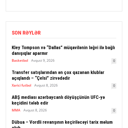
SON RƏYLƏR
Kley Tompson və “Dallas” müqavilənin ləğvi ilə bağlı
danışıqlar aparmır
Basketbol
Avqust 9, 2026
0
Transfer satışlarından ən çox qazanan klublar
açıqlandı – “Çelsi” zirvədədir
Xarici futbol
Avqust 8, 2026
0
ABŞ mediası azərbaycanlı döyüşçünün UFC-yə
keçidini tələb edir
MMA
Avqust 8, 2026
0
Dübua – Vordli revanşının keçiriləcəyi tarix məlum
olub