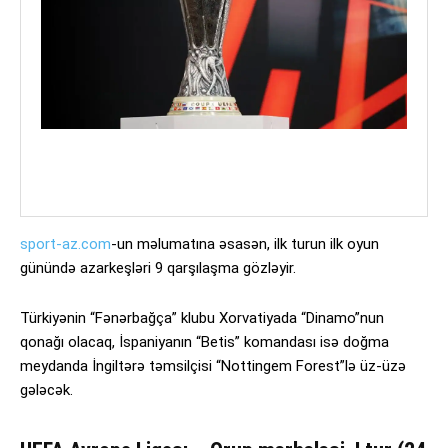
sport-az.com
-un məlumatına əsasən, ilk turun ilk oyun
günündə azarkeşləri 9 qarşılaşma gözləyir.
Türkiyənin “Fənərbağça” klubu Xorvatiyada “Dinamo”nun
qonağı olacaq, İspaniyanın “Betis” komandası isə doğma
meydanda İngiltərə təmsilçisi “Nottingem Forest”lə üz-üzə
gələcək.