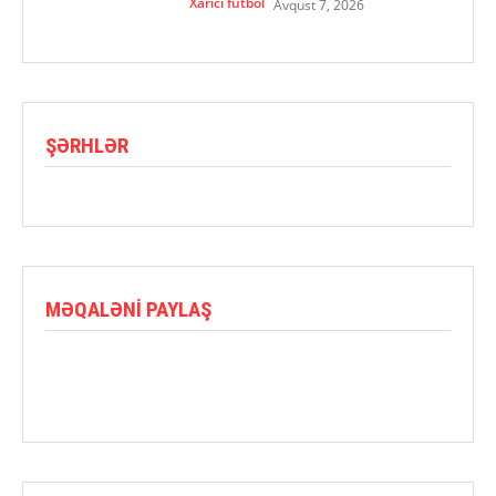
Xarici futbol
Avqust 7, 2026
ŞƏRHLƏR
MƏQALƏNI PAYLAŞ