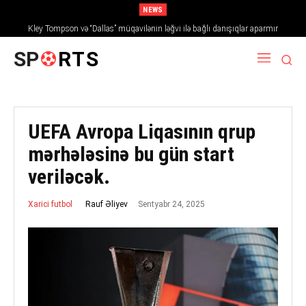
NEWS
Kley Tompson və “Dallas” müqavilənin ləğvi ilə bağlı danışıqlar aparmır
SP
RTS
UEFA Avropa Liqasının qrup
mərhələsinə bu gün start
veriləcək.
Sentyabr 24, 2025
Rauf Əliyev
Xarici futbol