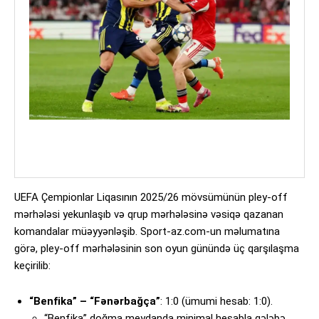
UEFA Çempionlar Liqasının 2025/26 mövsümünün pley-off
mərhələsi yekunlaşıb və qrup mərhələsinə vəsiqə qazanan
komandalar müəyyənləşib. Sport-az.com-un məlumatına
görə, pley-off mərhələsinin son oyun günündə üç qarşılaşma
keçirilib:
“Benfika” – “Fənərbağça”
: 1:0 (ümumi hesab: 1:0).
“Benfika” doğma meydanda minimal hesabla qələbə