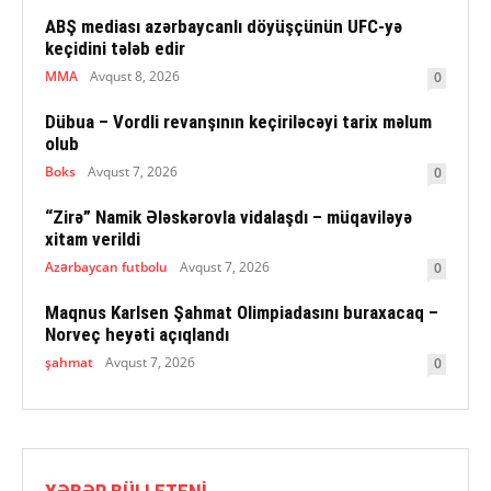
ABŞ mediası azərbaycanlı döyüşçünün UFC-yə
keçidini tələb edir
MMA
Avqust 8, 2026
0
Dübua – Vordli revanşının keçiriləcəyi tarix məlum
olub
Boks
Avqust 7, 2026
0
“Zirə” Namik Ələskərovla vidalaşdı – müqaviləyə
xitam verildi
Azərbaycan futbolu
Avqust 7, 2026
0
Maqnus Karlsen Şahmat Olimpiadasını buraxacaq –
Norveç heyəti açıqlandı
şahmat
Avqust 7, 2026
0