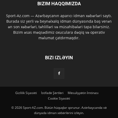
BIZIM HAQQIMIZDA
Sport-Az.com — Azərbaycanın aparıcı idman xəbərləri saytı.
Burada siz yerli və beynəlxalq idman dünyasında baş verən
ən son xəbərləri, təhlilləri və müsahibələri tapa bilərsiniz.
Bizim əsas məqsədimiz oxuculara dəqiq və operativ
məlumat çatdırmaqdır.
BIZI IZLƏYIN
Gizlilik Siyasəti
İstifadə Şərtləri
Məsuliyyətin İmtinası
Cookie Siyasəti
© 2026 Sport-AZ.com. Bütün hüquqlar qorunur. Azərbaycanda və
dünyada idman xəbərlərini izləyin.