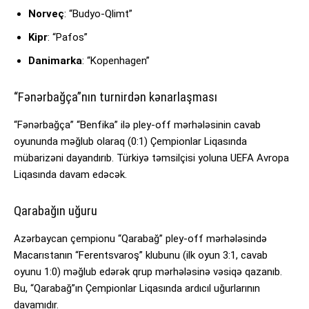
Norveç
: “Budyo-Qlimt”
Kipr
: “Pafos”
Danimarka
: “Kopenhagen”
“Fənərbağça”nın turnirdən kənarlaşması
“Fənərbağça” “Benfika” ilə pley-off mərhələsinin cavab
oyununda məğlub olaraq (0:1) Çempionlar Liqasında
mübarizəni dayandırıb. Türkiyə təmsilçisi yoluna UEFA Avropa
Liqasında davam edəcək.
Qarabağın uğuru
Azərbaycan çempionu “Qarabağ” pley-off mərhələsində
Macarıstanın “Ferentsvaroş” klubunu (ilk oyun 3:1, cavab
oyunu 1:0) məğlub edərək qrup mərhələsinə vəsiqə qazanıb.
Bu, “Qarabağ”ın Çempionlar Liqasında ardıcıl uğurlarının
davamıdır.