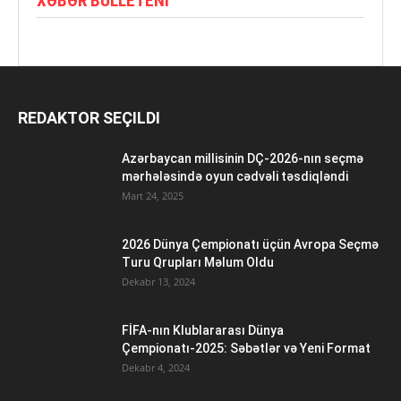
XƏBƏR BÜLLETENI
REDAKTOR SEÇILDI
Azərbaycan millisinin DÇ-2026-nın seçmə
mərhələsində oyun cədvəli təsdiqləndi
Mart 24, 2025
2026 Dünya Çempionatı üçün Avropa Seçmə
Turu Qrupları Məlum Oldu
Dekabr 13, 2024
FİFA-nın Klublararası Dünya
Çempionatı-2025: Səbətlər və Yeni Format
Dekabr 4, 2024