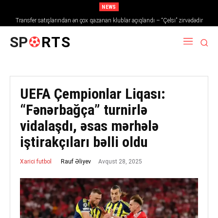
NEWS
Transfer satışlarından ən çox qazanan klublar açıqlandı – “Çelsi” zirvədədir
SP
RTS
UEFA Çempionlar Liqası:
“Fənərbağça” turnirlə
vidalaşdı, əsas mərhələ
iştirakçıları bəlli oldu
Avqust 28, 2025
Rauf Əliyev
Xarici futbol