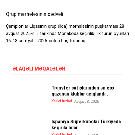
Qrup mərhələsinin cədvəli
Çempionlar Liqasının qrup (liqa) mərhələsinin püşkatması 28
avqust 2025-ci il tarixində Monakoda keçirilib. İlk turun oyunları
16-18 sentyabr 2025-ci ildə baş tutacaq.
ƏLAQƏLI MƏQALƏLƏR
Transfer satışlarından ən çox
qazanan klublar açıqlandı...
Xarici futbol
Avqust 8, 2026
İspaniya Superkuboku Türkiyədə
keçirilə bilər
Xarici futbol