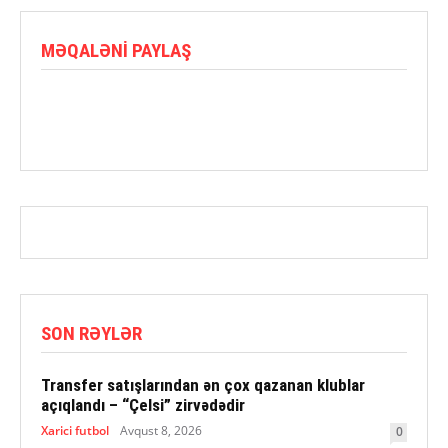
MƏQALƏNI PAYLAŞ
SON RƏYLƏR
Transfer satışlarından ən çox qazanan klublar
açıqlandı – “Çelsi” zirvədədir
Xarici futbol
Avqust 8, 2026
0