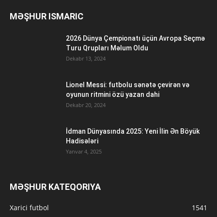
MƏŞHUR ISMARIC
2026 Dünya Çempionatı üçün Avropa Seçmə
Turu Qrupları Məlum Oldu
Dekabr 13, 2024
Lionel Messi: futbolu sənətə çevirən və
oyunun ritmini özü yazan dahi
Dekabr 20, 2024
İdman Dünyasında 2025: Yeni İlin Ən Böyük
Hadisələri
Yanvar 4, 2025
MƏŞHUR KATEQORIYA
Xarici futbol
1541