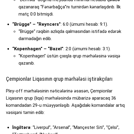
qazanaraq “Fənərbağça”nı turnirdən kənarlaşdırıb. İlk
matç 0:0 bitmişdi.
“Brügge” – “Reyncers”
: 6:0 (ümumi hesab: 9:1).
“Brügge” rəqibin azlıqda qalmasından istifadə edərək
darmadağın edib.
“Kopenhagen” – “Bazel”
: 2:0 (ümumi hesab: 3:1).
“Kopenhagen” üstün çıxışla qrup mərhələsinə vəsiqə
qazanıb.
Çempionlar Liqasının qrup mərhələsi iştirakçıları
Pley-off mərhələsinin nəticələrinə əsasən, Çempionlar
Liqasının qrup (liqa) mərhələsində mübarizə aparacaq 36
komandadan 29-u müəyyənləşib. Aşağıdakı komandalar artıq
vəsiqəni təmin edib:
İngiltərə
: “Liverpul”, “Arsenal”, “Mançester Siti”, “Çelsi”,