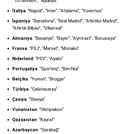
“Tottenhem”, “Nyukasl”
İtaliya
: “Napoli”, “İnter”, “Atalanta”, “Yuventus”
İspaniya
: “Barselona”, “Real Madrid”, “Atletiko Madrid”,
“Atletik Bilbao”, “Villarreal”
Almaniya
: “Bavariya”, “Bayer”, “Ayntraxt”, “Borussiya”
Fransa
: “PSJ”, “Marsel”, “Monako”
Niderland
: “PSV”, “Ayaks”
Portuqaliya
: “Sportinq”, “Benfika”
Belçika
: “Yunion”, “Brügge”
Türkiyə
: “Qalatasaray”
Çexiya
: “Slaviya”
Yunanıstan
: “Olimpiakos”
Qazaxıstan
: “Kayrat”
Azərbaycan
: “Qarabağ”