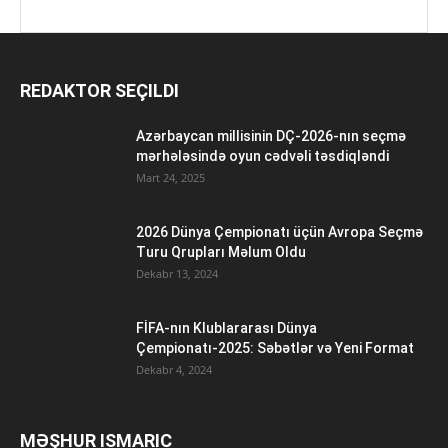
REDAKTOR SEÇILDI
Azərbaycan millisinin DÇ-2026-nın seçmə
mərhələsində oyun cədvəli təsdiqləndi
Mart 24, 2025
2026 Dünya Çempionatı üçün Avropa Seçmə
Turu Qrupları Məlum Oldu
Dekabr 13, 2024
FİFA-nın Klublararası Dünya
Çempionatı-2025: Səbətlər və Yeni Format
Dekabr 4, 2024
MƏŞHUR ISMARIC