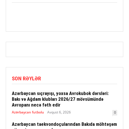
SON RƏYLƏR
Azərbaycan sıçrayışı, yoxsa Avrokubok dərsləri:
Bakı və Ağdam klubları 2026/27 mövsümündə
Avropanı necə fəth edir
Azərbaycan futbolu
Avqust 6, 2026
0
Azərbaycan taekvondoçularından Bakıda möhtəşəm