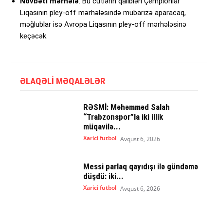
Növbəti mərhələ
: Bu cütlərin qalibləri Çempionlar
Liqasının pley-off mərhələsində mübarizə aparacaq,
məğlublar isə Avropa Liqasının pley-off mərhələsinə
keçəcək.
ƏLAQƏLI MƏQALƏLƏR
RƏSMİ: Məhəmməd Salah
“Trabzonspor”la iki illik
müqavilə...
Xarici futbol
Avqust 6, 2026
Messi parlaq qayıdışı ilə gündəmə
düşdü: iki...
Xarici futbol
Avqust 6, 2026