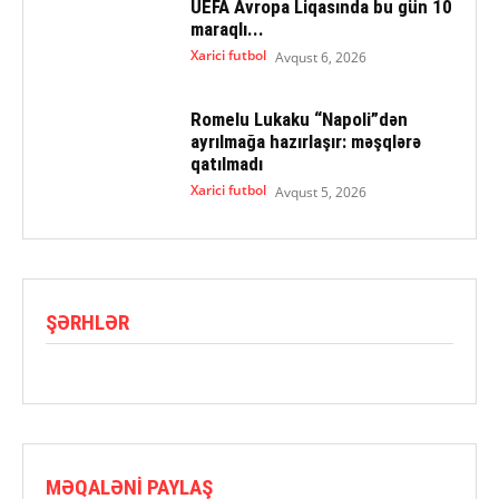
UEFA Avropa Liqasında bu gün 10
maraqlı...
Xarici futbol
Avqust 6, 2026
Romelu Lukaku “Napoli”dən
ayrılmağa hazırlaşır: məşqlərə
qatılmadı
Xarici futbol
Avqust 5, 2026
ŞƏRHLƏR
MƏQALƏNI PAYLAŞ