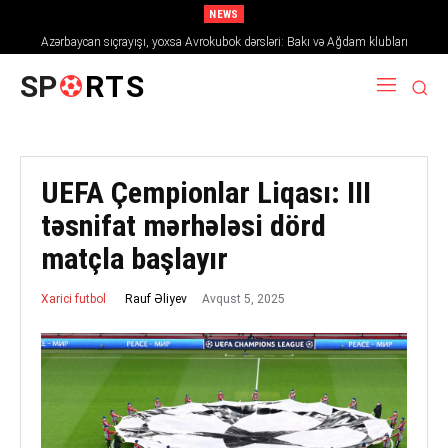
NEWS
Azərbaycan sıçrayışı, yoxsa Avrokubok dərsləri: Bakı və Ağdam klubları
2026/27 mövsümündə Avropanı necə fəth edir
SP
RTS
UEFA Çempionlar Liqası: III
təsnifat mərhələsi dörd
matçla başlayır
Avqust 5, 2025
Rauf Əliyev
Xarici futbol