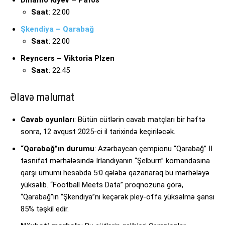
Saat
: 22:00
Şkendiya – Qarabağ
Saat
: 22:00
Reyncers – Viktoria Plzen
Saat
: 22:45
Əlavə məlumat
Cavab oyunları
: Bütün cütlərin cavab matçları bir həftə
sonra, 12 avqust 2025-ci il tarixində keçiriləcək.
“Qarabağ”ın durumu
: Azərbaycan çempionu “Qarabağ” II
təsnifat mərhələsində İrlandiyanın “Şelburn” komandasına
qarşı ümumi hesabda 5:0 qələbə qazanaraq bu mərhələyə
yüksəlib. “Football Meets Data” proqnozuna görə,
“Qarabağ”ın “Şkendiya”nı keçərək pley-offa yüksəlmə şansı
85% təşkil edir.