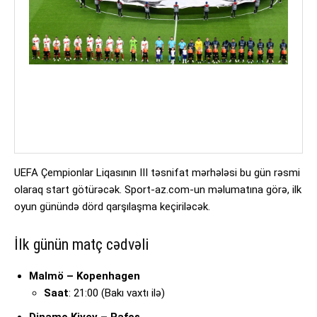
UEFA Çempionlar Liqasının III təsnifat mərhələsi bu gün rəsmi
olaraq start götürəcək. Sport-az.com-un məlumatına görə, ilk
oyun günündə dörd qarşılaşma keçiriləcək.
İlk günün matç cədvəli
Malmö – Kopenhagen
Saat
: 21:00 (Bakı vaxtı ilə)
Dinamo Kiyev – Pafos