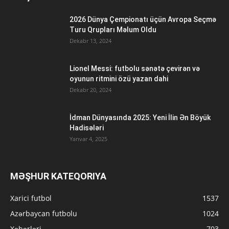
2026 Dünya Çempionatı üçün Avropa Seçmə
Turu Qrupları Məlum Oldu
Dekabr 13, 2024
Lionel Messi: futbolu sənətə çevirən və
oyunun ritmini özü yazan dahi
Dekabr 20, 2024
İdman Dünyasında 2025: Yeni İlin Ən Böyük
Hadisələri
Yanvar 4, 2025
MƏŞHUR KATEQORIYA
Xarici futbol
1537
Azərbaycan futbolu
1024
Xəbərləri
703