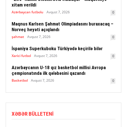
xitam verildi
Azərbaycan futbolu
Avqust 7, 2026
0
Maqnus Karlsen Şahmat Olimpiadasını buraxacaq –
Norveç heyəti açıqlandı
şahmat
Avqust 7, 2026
0
İspaniya Superkuboku Türkiyədə keçirilə bilər
Xarici futbol
Avqust 7, 2026
0
Azərbaycanın U-18 qız basketbol millisi Avropa
çempionatında ilk qələbəsini qazandı
Basketbol
Avqust 7, 2026
0
XƏBƏR BÜLLETENI