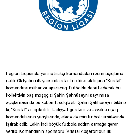
Region Liqasında yeni iştirakçı komandadan rəsmi açıqlama
gəlib. Oktyabrın ilk yarısında start götürəcək liqada “Kristal”
komandası mübarizə aparacaq. Futbolda debüt edəcək bu
kollektivin baş məşqçisi Şahin Şahhüseyni saytımıza
açıqlamasında bu xəbəri təsdiqləyib. Şahin Şahhüseyni bildirib
ki, “Kristal” artıq iki ildir fəaliyyət göstərir və əvvəlcə uşaq
komandalarının yarışlarında, eləcə də minifutbol turnirlərində
iştirak edib. Lakin indi böyük futbola addım atmağa qərar
verilib. Komandanın sponsoru “Kristal Abşeron”dur. İlk