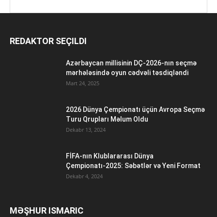
REDAKTOR SEÇILDI
Azərbaycan millisinin DÇ-2026-nın seçmə
mərhələsində oyun cədvəli təsdiqləndi
Mart 24, 2025
2026 Dünya Çempionatı üçün Avropa Seçmə
Turu Qrupları Məlum Oldu
Dekabr 13, 2024
FİFA-nın Klublararası Dünya
Çempionatı-2025: Səbətlər və Yeni Format
Dekabr 4, 2024
MƏŞHUR ISMARIC