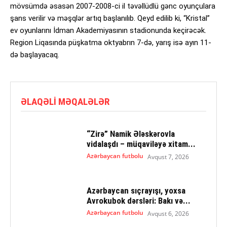
mövsümdə əsasən 2007-2008-ci il təvəllüdlü gənc oyunçulara
şans verilir və məşqlər artıq başlanılıb. Qeyd edilib ki, “Kristal”
ev oyunlarını İdman Akademiyasının stadionunda keçirəcək.
Region Liqasında püşkatma oktyabrın 7-də, yarış isə ayın 11-
də başlayacaq.
ƏLAQƏLI MƏQALƏLƏR
“Zirə” Namik Ələskərovla
vidalaşdı – müqaviləyə xitam...
Azərbaycan futbolu
Avqust 7, 2026
Azərbaycan sıçrayışı, yoxsa
Avrokubok dərsləri: Bakı və...
Azərbaycan futbolu
Avqust 6, 2026