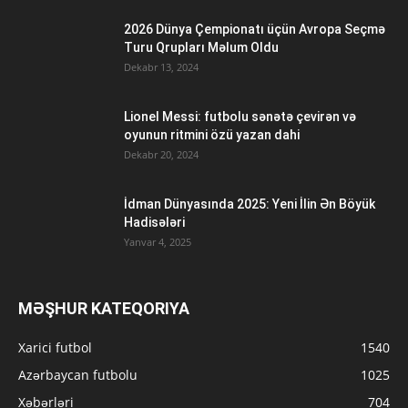
2026 Dünya Çempionatı üçün Avropa Seçmə
Turu Qrupları Məlum Oldu
Dekabr 13, 2024
Lionel Messi: futbolu sənətə çevirən və
oyunun ritmini özü yazan dahi
Dekabr 20, 2024
İdman Dünyasında 2025: Yeni İlin Ən Böyük
Hadisələri
Yanvar 4, 2025
MƏŞHUR KATEQORIYA
Xarici futbol
1540
Azərbaycan futbolu
1025
Xəbərləri
704