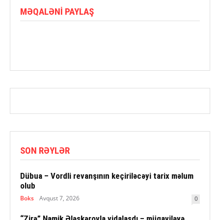
MƏQALƏNI PAYLAŞ
SON RƏYLƏR
Dübua – Vordli revanşının keçiriləcəyi tarix məlum
olub
Boks
Avqust 7, 2026
0
“Zirə” Namik Ələskərovla vidalaşdı – müqaviləyə