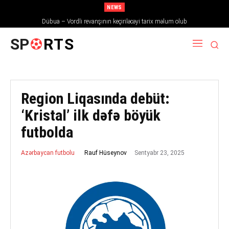
NEWS
Dübua – Vordli revanşının keçiriləcəyi tarix məlum olub
SP
RTS
Region Liqasında debüt:
‘Kristal’ ilk dəfə böyük
futbolda
Sentyabr 23, 2025
Rauf Hüseynov
Azərbaycan futbolu